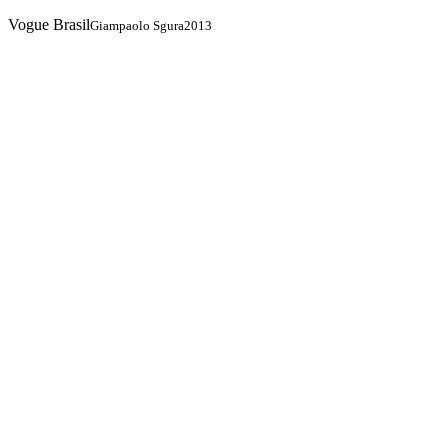
Vogue Brasil
Giampaolo Sgura
2013